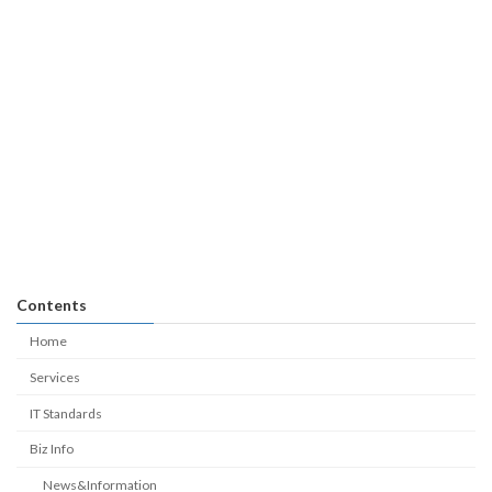
Contents
Home
Services
IT Standards
Biz Info
News&Information