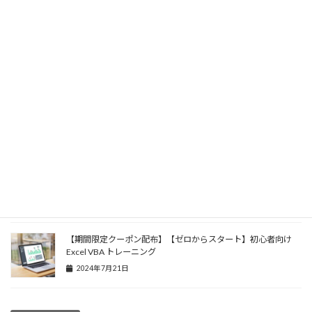
2025年6月10日
UdemyでAzure Cosmos DBに関する講座を本日公開！ ～
Azure Cosmos DBを基礎から実践までマスター～
2024年11月18日
Udemy Businessで「ゼロからスタート」Spring Batchで始め
るJavaバッチ開発入門トレーニング」を提供開始
2024年10月28日
【受講生数100人達成 - 期間限定クーポン配布】【ゼロからス
タート】Spring Batchで始めるJavaバッチ開発入門トレーニン
グ
2024年8月11日
【期間限定クーポン配布】【ゼロからスタート】初心者向け
Excel VBA トレーニング
2024年7月21日