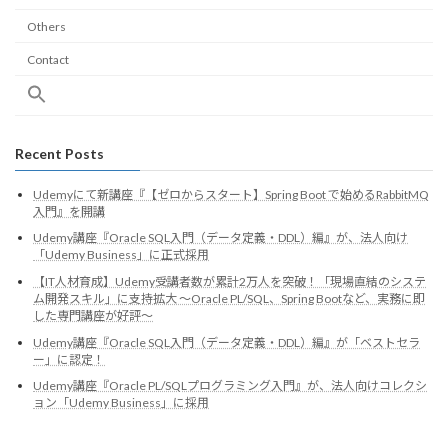
Others
Contact
Recent Posts
Udemyにて新講座『【ゼロからスタート】Spring Boot で始めるRabbitMQ
入門』を開講
Udemy講座『Oracle SQL入門（データ定義・DDL）編』が、法人向け
「Udemy Business」に正式採用
【IT人材育成】Udemy受講者数が累計2万人を突破！「現場直結のシステ
ム開発スキル」に支持拡大 ～Oracle PL/SQL、Spring Bootなど、実務に即
した専門講座が好評～
Udemy講座『Oracle SQL入門（データ定義・DDL）編』が「ベストセラ
ー」に認定！
Udemy講座『Oracle PL/SQLプログラミング入門』が、法人向けコレクシ
ョン「Udemy Business」に採用