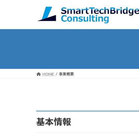
コ
ナ
ン
ビ
テ
ゲ
ン
ー
ツ
シ
へ
ョ
ス
ン
キ
に
ッ
移
プ
動
HOME
事業概要
基本情報