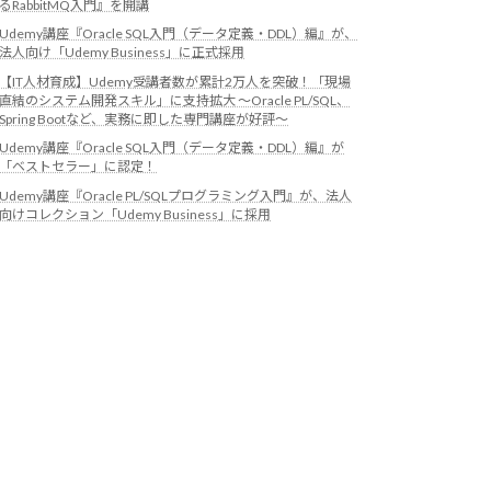
るRabbitMQ入門』を開講
Udemy講座『Oracle SQL入門（データ定義・DDL）編』が、
法人向け「Udemy Business」に正式採用
【IT人材育成】Udemy受講者数が累計2万人を突破！「現場
直結のシステム開発スキル」に支持拡大 ～Oracle PL/SQL、
Spring Bootなど、実務に即した専門講座が好評～
Udemy講座『Oracle SQL入門（データ定義・DDL）編』が
「ベストセラー」に認定！
Udemy講座『Oracle PL/SQLプログラミング入門』が、法人
向けコレクション「Udemy Business」に採用