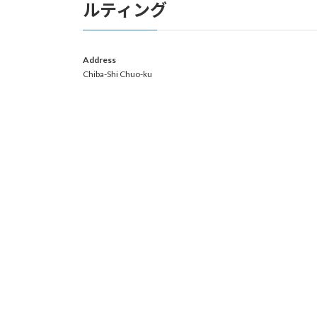
ルティング
Address
Chiba-Shi Chuo-ku