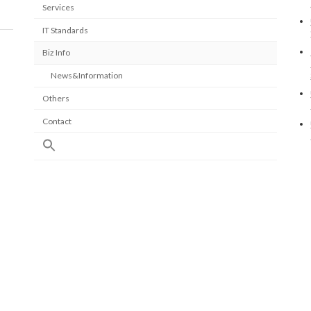
Services
IT Standards
Biz Info
News&Information
Others
Contact