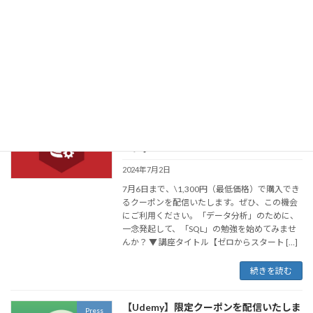
7月11日まで、\1,300円（最低価格）で購入で
きるクーポンを配信いたします。ぜひ、この機
会にご利用ください。Spring BootでRest APIを
実装するための基本を短時間で習得できるよう
構成しています。 ▼ 講 […]
続きを読む
【期間限定クーポン配布】【ゼロからス
Udemy
タート】Oracleで始める SQL入門トレー
ニング
2024年7月2日
7月6日まで、\1,300円（最低価格）で購入でき
るクーポンを配信いたします。ぜひ、この機会
にご利用ください。「データ分析」のために、
一念発起して、「SQL」の勉強を始めてみませ
んか？ ▼ 講座タイトル【ゼロからスタート […]
続きを読む
【Udemy】限定クーポンを配信いたしま
Press