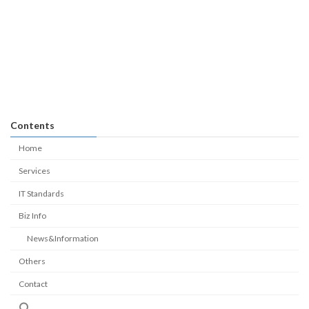
Contents
Home
Services
IT Standards
Biz Info
News&Information
Others
Contact