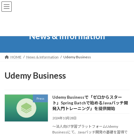
コ
ナ
ン
ビ
テ
ゲ
ン
ー
ツ
シ
へ
ョ
News & Information
ス
ン
キ
に
ッ
移
プ
動
HOME
News & Information
Udemy Business
Udemy Business
Udemy Businessで「ゼロからスター
Press
ト」Spring Batchで始めるJavaバッチ開
発入門トレーニング」を提供開始
2024年10月28日
～法人向け学習プラットフォームUdemy
Businessにて、Javaバッチ開発の基礎を習得で